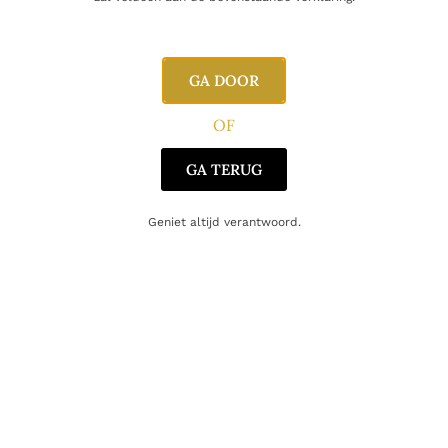
GA DOOR
OF
GA TERUG
GIN
MM Antverpia Gin 1501
Geniet altijd verantwoord.
55.00
€
Toevoegen aan winkelwagen