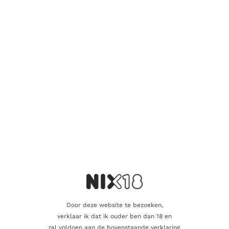
GIN
Mermaid Gin Pink
43.95
€
Toevoegen aan winkelwagen
Door deze website te bezoeken,
verklaar ik dat ik ouder ben dan 18 en
zal voldoen aan de bovenstaande verklaring.