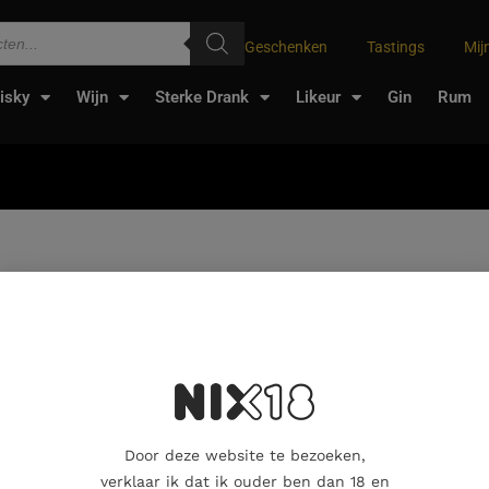
Geschenken
Tastings
Mij
isky
Wijn
Sterke Drank
Likeur
Gin
Rum
%
oducten gevonden die aan je selectie voldoen.
Door deze website te bezoeken,
verklaar ik dat ik ouder ben dan 18 en