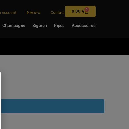
0
0.00
€
n account
Nieuws
Contact
Champagne
Sigaren
Pipes
Accessoires