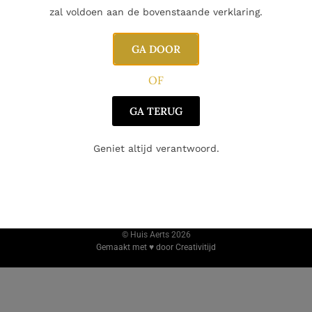
zal voldoen aan de bovenstaande verklaring.
SCHR
Nie
GA DOOR
WEBSHOP
Whisky
OF
Wijn
Algeme
GA TERUG
Sterke drank
Verzen
ken
Gin
Geniet altijd verantwoord.
Rum
Champagne
Cadeaubon
© Huis Aerts 2026
Gemaakt met ♥ door Creativitijd