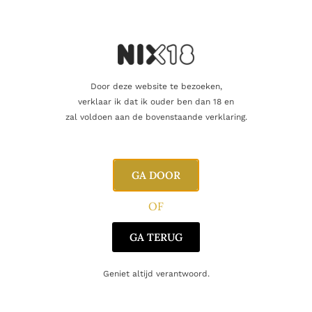
SINGLE MALT
Kilchoman Sanaig
69.90
€
Door deze website te bezoeken,
Toevoegen aan winkelwagen
verklaar ik dat ik ouder ben dan 18 en
zal voldoen aan de bovenstaande verklaring.
Enig resultaat
GA DOOR
OF
GA TERUG
Geniet altijd verantwoord.
CONTACT
Huis Aerts
Opitterpoort 2