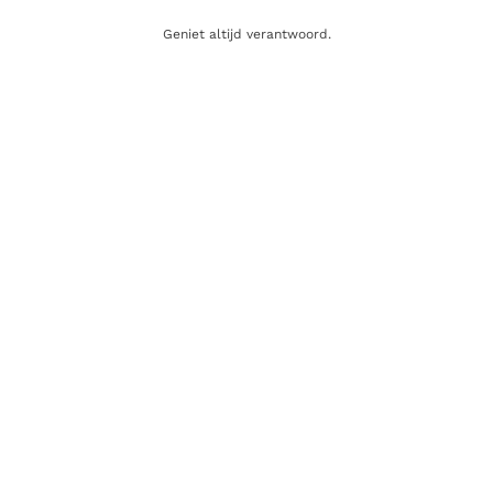
Tastings
Nieuws
Geniet altijd verantwoord.
Contact
WEBSHOP
Whisky
Wijn
Sterke drank
Gin
Rum
Champagne
Cadeaubon
SCHRIJF JE IN OP ONZE NIEUWSBRIEF
Nieuwsbrief
Registreer