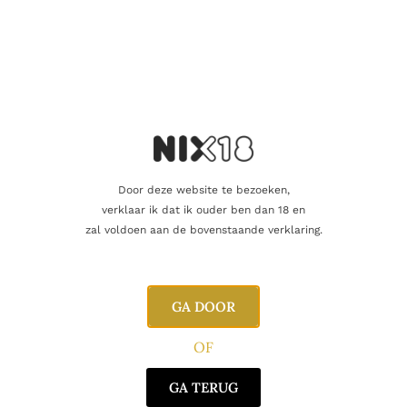
CONTACT
Huis Aerts
Opitterpoort 2
3960 Bree
Door deze website te bezoeken,
Tel: 089 46 12 56
verklaar ik dat ik ouder ben dan 18 en
zal voldoen aan de bovenstaande verklaring.
E: info@huis-aerts.be
BTW: BE0828216682
LINKS
Home
GA DOOR
Sigaren
OF
Pipes
Geschenken
GA TERUG