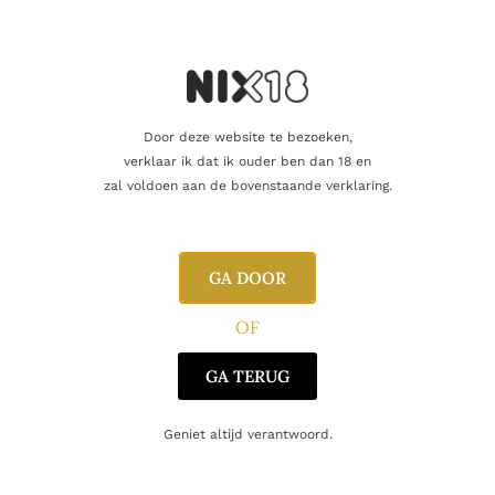
RUM
Paraguay 2008 42% batch 5 LMDR
69.90
€
Door deze website te bezoeken,
Toevoegen aan winkelwagen
verklaar ik dat ik ouder ben dan 18 en
zal voldoen aan de bovenstaande verklaring.
Enig resultaat
GA DOOR
OF
GA TERUG
Geniet altijd verantwoord.
CONTACT
Huis Aerts
Opitterpoort 2