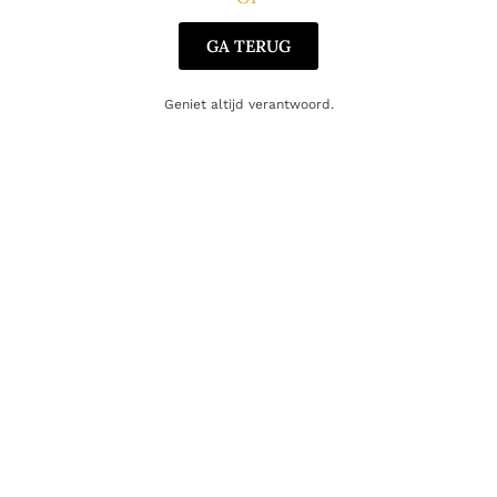
GA TERUG
Geniet altijd verantwoord.
SINGLE MALT
Bowmore 18 Years Deep & Complex
145.00
€
Toevoegen aan winkelwagen