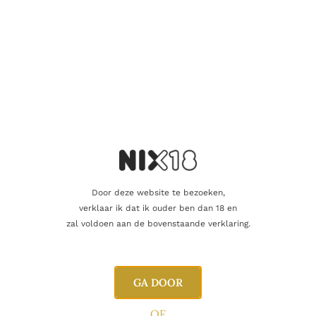
SINGLE MALT
Bowmore 17 Years 43% old bottle
430.00
€
Door deze website te bezoeken,
verklaar ik dat ik ouder ben dan 18 en
Toevoegen aan winkelwagen
zal voldoen aan de bovenstaande verklaring.
GA DOOR
OF