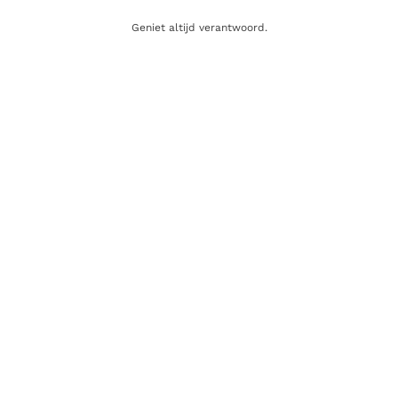
Tastings
Nieuws
Geniet altijd verantwoord.
Contact
WEBSHOP
Whisky
Wijn
Sterke drank
Gin
Rum
Champagne
Cadeaubon
SCHRIJF JE IN OP ONZE NIEUWSBRIEF
Nieuwsbrief
Registreer