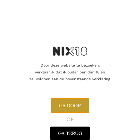
CONTACT
Huis Aerts
Opitterpoort 2
3960 Bree
Door deze website te bezoeken,
Tel: 089 46 12 56
verklaar ik dat ik ouder ben dan 18 en
zal voldoen aan de bovenstaande verklaring.
E: info@huis-aerts.be
BTW: BE0828216682
LINKS
Home
GA DOOR
Sigaren
OF
Pipes
Geschenken
GA TERUG