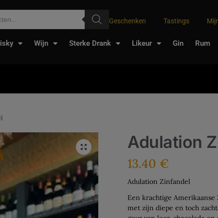
Geschenken
Tastings
Mij
isky
Wijn
Sterke Drank
Likeur
Gin
Rum
l
Adulation Z
13.40
€
Adulation Zinfandel
Een krachtige Amerikaanse Z
met zijn diepe en toch zach
geur van leer, chocolade en