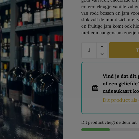
en een vleugje vanille vullen
van rode bessen en jam voor 
slok vult de mond zich met 
en fruitige jam komt ook hie
met een aangenaam zoetje da
T
Vind je dat dit
of een geliefde
cadeaukaart ko
Dit product al
Dit product vliegt de deur uit