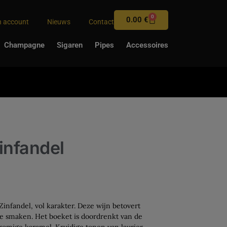
0
0.00
€
n account
Nieuws
Contact
Champagne
Sigaren
Pipes
Accessoires
infandel
infandel, vol karakter. Deze wijn betovert
te smaken. Het boeket is doordrenkt van de
 romige karamel. Kruidige tonen van laurier