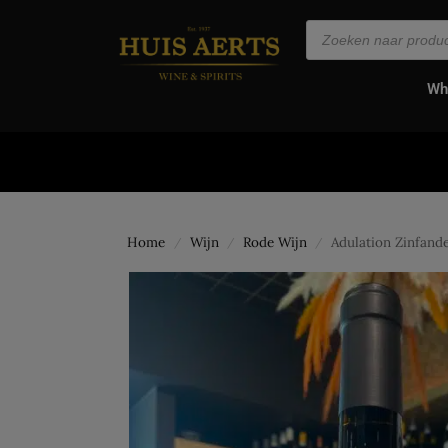
de
inhoud
Wh
Home
Wijn
Rode Wijn
Adulation Zinfande
/
/
/