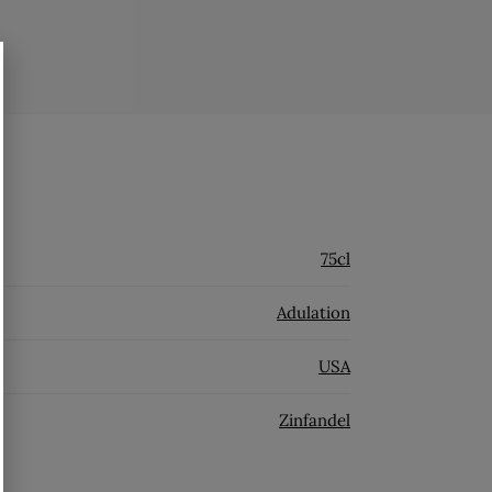
75cl
Adulation
USA
Zinfandel