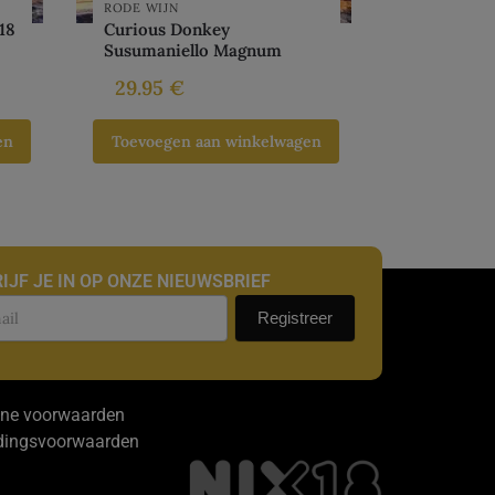
RODE WIJN
18
Curious Donkey
Susumaniello Magnum
29.95
€
en
Toevoegen aan winkelwagen
IJF JE IN OP ONZE NIEUWSBRIEF
uwsbrief
Registreer
ne voorwaarden
dingsvoorwaarden