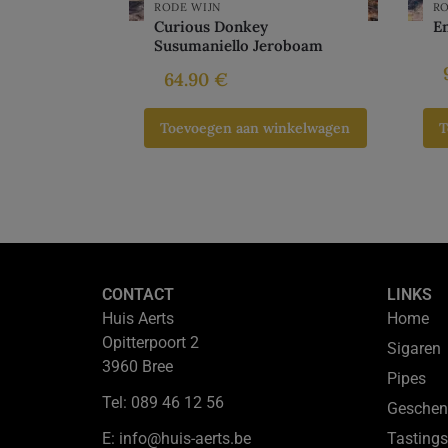
RODE WIJN
RO
Curious Donkey
E
Susumaniello Jeroboam
64.90
€
Toevoegen aan winkelwagen
T
CONTACT
LINKS
Huis Aerts
Home
Opitterpoort 2
Sigaren
3960 Bree
Pipes
Tel: 089 46 12 56
Geschen
E: info@huis-aerts.be
Tastings