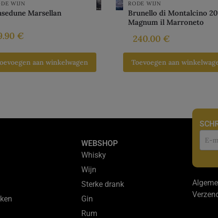
DE WIJN
RODE WIJN
nsedune Marsellan
Brunello di Montalcino 20
Magnum il Marroneto
9.90
€
240.00
€
oevoegen aan winkelwagen
Toevoegen aan winkelwag
SCHR
Nie
WEBSHOP
Whisky
Wijn
Algeme
Sterke drank
Verzen
ken
Gin
Rum