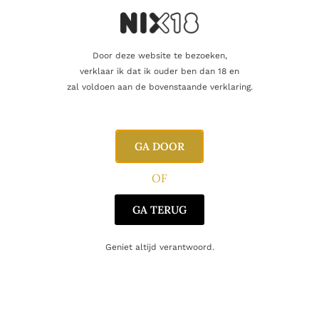
Dit product vliegt de deur uit
Door deze website te bezoeken,
verklaar ik dat ik ouder ben dan 18 en
zal voldoen aan de bovenstaande verklaring.
Aanvullende informatie
GA DOOR
Inhoud
75cl
OF
Producent
Azienda Agricola Alturis
GA TERUG
Regio
Friuli-Venezia Giulia
Geniet altijd verantwoord.
Oorsprong
Italië
Druifsoort
Pinot Grigio