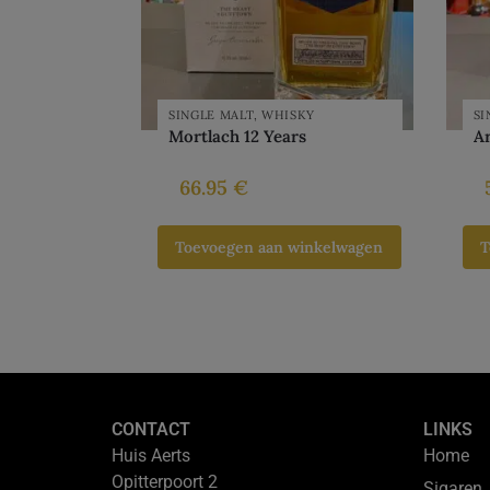
SINGLE MALT
,
WHISKY
SI
Mortlach 12 Years
Ar
66.95
€
Toevoegen aan winkelwagen
T
CONTACT
LINKS
Huis Aerts
Home
Opitterpoort 2
Sigaren