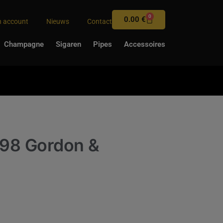
0
0.00
€
n account
Nieuws
Contact
Champagne
Sigaren
Pipes
Accessoires
98 Gordon &