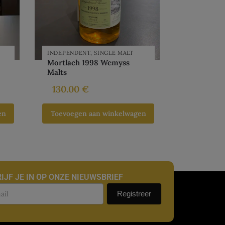
INDEPENDENT
,
SINGLE MALT
Mortlach 1998 Wemyss
Malts
130.00
€
en
Toevoegen aan winkelwagen
IJF JE IN OP ONZE NIEUWSBRIEF
uwsbrief
Registreer