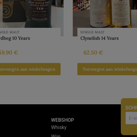
NGLE MALT
SINGLE MALT
dbeg 10 Years
Clynelish 14 Years
59.90
€
62.50
€
oevoegen aan winkelwagen
Toevoegen aan winkelwag
SCHR
Nie
WEBSHOP
Whisky
Wijn