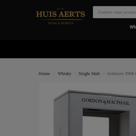
de
inhoud
Wh
Home
Whisky
Single Malt
Ardmore 1998 
/
/
/