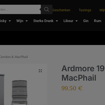
Geschenken
Tastings
Mij
isky
Wijn
Sterke Drank
Likeur
Gin
Rum
Gordon & MacPhail
Ardmore 19
MacPhail
99.50
€