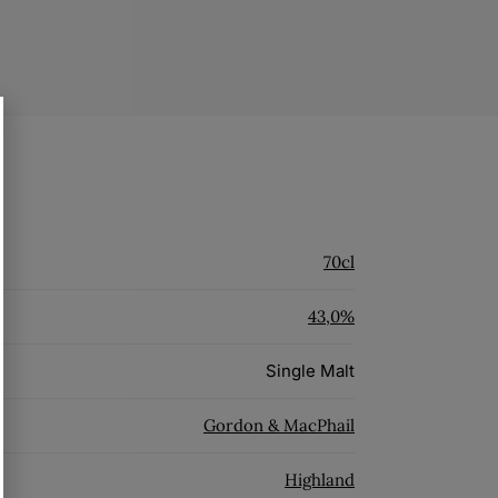
70cl
43,0%
Single Malt
Gordon & MacPhail
Highland