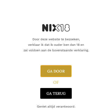
Producent
Isle of Arran Distillers LTD
Regio
Arran
Oorsprong
Schotland
Door deze website te bezoeken,
verklaar ik dat ik ouder ben dan 18 en
zal voldoen aan de bovenstaande verklaring.
Gerelateerde producten
GA DOOR
OF
GA TERUG
Geniet altijd verantwoord.