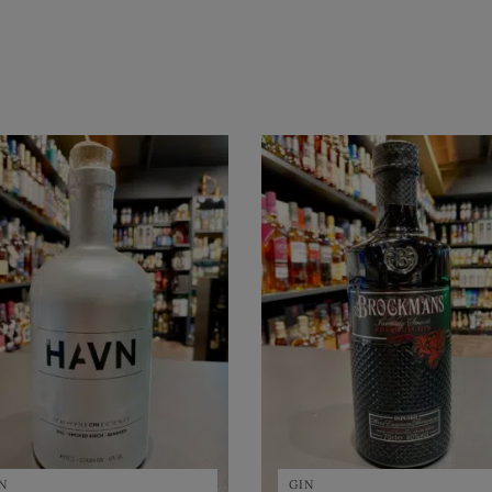
N
GIN