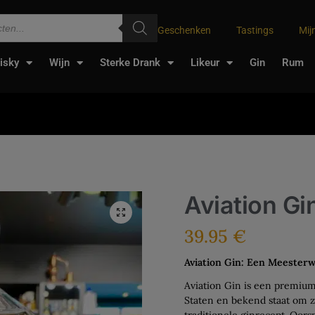
Geschenken
Tastings
Mij
isky
Wijn
Sterke Drank
Likeur
Gin
Rum
Aviation Gi
39.95
€
Aviation Gin: Een Meester
Aviation Gin is een premium
Staten en bekend staat om z
traditionele ginrecept. Oor