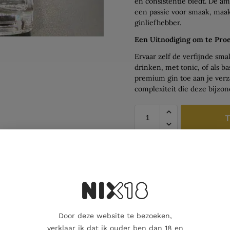
en consistentie biedt. De 
een passie voor smaak, maak
ginliefhebber.
Een Uitnodiging om te Pro
Ervaar zelf de verfijnde sma
drinken, met tonic, of als ba
premium gin toe aan je verz
complexiteit die deze bijzon
T
Vind je dat dit
of een geliefde
cadeaukaart ko
Dit product al
Door deze website te bezoeken,
verklaar ik dat ik ouder ben dan 18 en