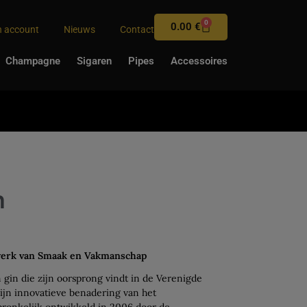
0
0.00
€
n account
Nieuws
Contact
Champagne
Sigaren
Pipes
Accessoires
n
werk van Smaak en Vakmanschap
 gin die zijn oorsprong vindt in de Verenigde
ijn innovatieve benadering van het
spronkelijk ontwikkeld in 2006 door de