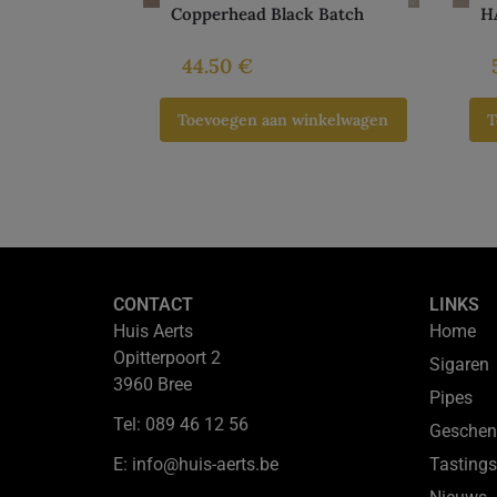
Copperhead Black Batch
H
44.50
€
Toevoegen aan winkelwagen
T
CONTACT
LINKS
Huis Aerts
Home
Opitterpoort 2
Sigaren
3960 Bree
Pipes
Tel: 089 46 12 56
Geschen
E: info@huis-aerts.be
Tastings