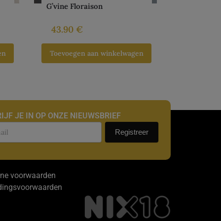
G’vine Floraison
43.90
€
en
Toevoegen aan winkelwagen
IJF JE IN OP ONZE NIEUWSBRIEF
uwsbrief
Registreer
ne voorwaarden
dingsvoorwaarden