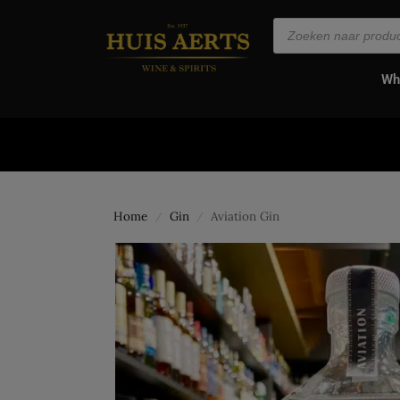
de
inhoud
Wh
Home
Gin
Aviation Gin
/
/