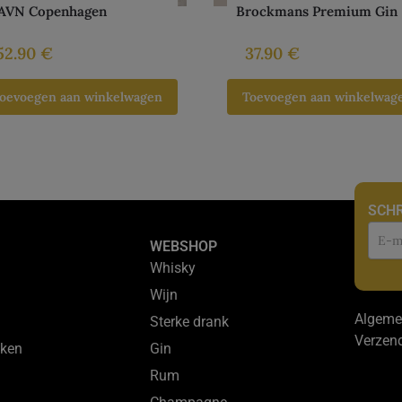
AVN Copenhagen
Brockmans Premium Gin
52.90
€
37.90
€
oevoegen aan winkelwagen
Toevoegen aan winkelwag
SCHR
Nie
WEBSHOP
Whisky
Wijn
Algeme
Sterke drank
Verzen
ken
Gin
Rum