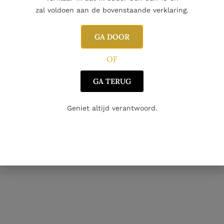
Nog maar 1 op voorraad!
zal voldoen aan de bovenstaande verklaring.
GA DOOR
OF
Aanvullende informatie
GA TERUG
Geniet altijd verantwoord.