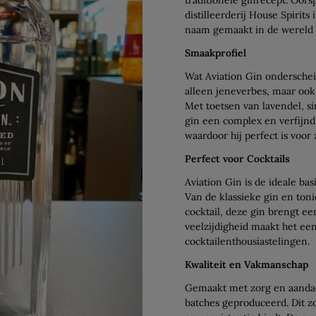
distilleerderij House Spirits
naam gemaakt in de wereld 
Smaakprofiel
Wat Aviation Gin onderscheid
alleen jeneverbes, maar oo
Met toetsen van lavendel, si
gin een complex en verfijnd 
waardoor hij perfect is voor
Perfect voor Cocktails
Aviation Gin is de ideale ba
Van de klassieke gin en toni
cocktail, deze gin brengt ee
veelzijdigheid maakt het ee
cocktailenthousiastelingen.
Kwaliteit en Vakmanschap
Gemaakt met zorg en aandach
batches geproduceerd. Dit zo