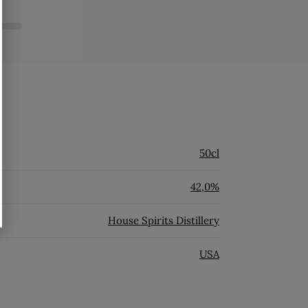
50cl
42,0%
House Spirits Distillery
USA