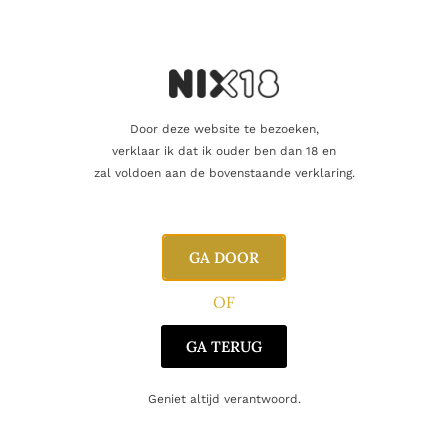
Regio
Speyside
Oorsprong
Schotland
Door deze website te bezoeken,
verklaar ik dat ik ouder ben dan 18 en
zal voldoen aan de bovenstaande verklaring.
Gerelateerde producten
GA DOOR
OF
GA TERUG
Geniet altijd verantwoord.