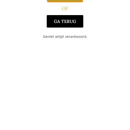
Datum:
Vrijdag 13 september
OF
Locatie:
Brouwershof, Opitter
Aanvang:
20:00 uur stipt
GA TERUG
Geniet altijd verantwoord.
Gerelateerde producten