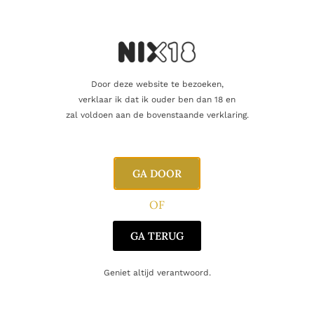
Oorsprong
Schotland
Door deze website te bezoeken,
Gerelateerde producten
verklaar ik dat ik ouder ben dan 18 en
zal voldoen aan de bovenstaande verklaring.
GA DOOR
OF
GA TERUG
Geniet altijd verantwoord.