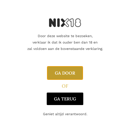
Producent
The Nectar Of The Daily Drams
Oorsprong
Schotland
Door deze website te bezoeken,
verklaar ik dat ik ouder ben dan 18 en
Gerelateerde producten
zal voldoen aan de bovenstaande verklaring.
GA DOOR
OF
GA TERUG
Geniet altijd verantwoord.