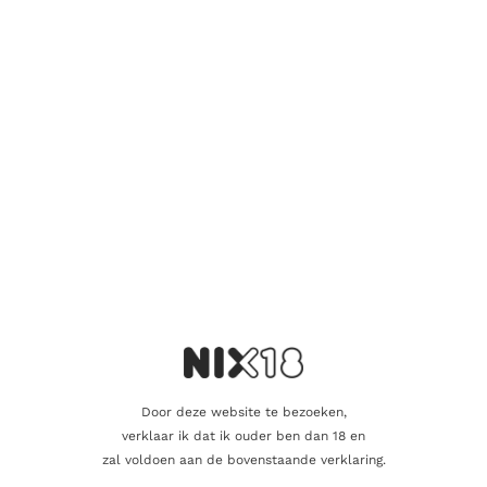
beginners als ervaren whisky-drinkers geschikt is.
Bunnahabhain is een van de acht actieve distilleerderijen op het
eiland Islay en werd opgericht in 1881. Het is bekend om zijn
ongeturfde whisky’s, in tegenstelling tot de meeste andere
Islay-distilleerderijen die bekend staan om hun rokerige en
turfachtige whisky’s. De Bunnahabhain 11 Years Gordon &
MacPhail biedt whisky-liefhebbers de kans om deze unieke en
minder bekende single malt whisky te ontdekken.
Aanvullende informatie
Inhoud
70cl
Door deze website te bezoeken,
verklaar ik dat ik ouder ben dan 18 en
Alcoholpercentage
43,0%
zal voldoen aan de bovenstaande verklaring.