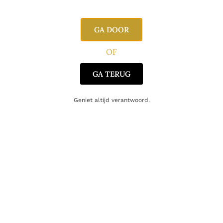
Blend
Single Malt
Producent
Gordon & MacPhail
GA DOOR
Regio
Islay
OF
Oorsprong
Schotland
GA TERUG
Geniet altijd verantwoord.
Gerelateerde producten