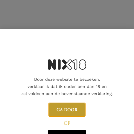
023 Edition 60,1%alc. limited edition
Peated!!
ited edition
Door deze website te bezoeken,
verklaar ik dat ik ouder ben dan 18 en
52,3% Limited edition
zal voldoen aan de bovenstaande verklaring.
GA DOOR
us meer dan de moeite om je in te schrijven voor deze ge
OF