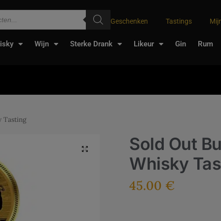
Geschenken
Tastings
Mij
isky
Wijn
Sterke Drank
Likeur
Gin
Rum
 Tasting
Sold Out B
Whisky Tas
45.00
€