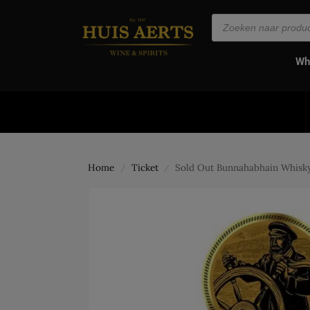
de
inhoud
Wh
Home
Ticket
Sold Out Bunnahabhain Whisky
/
/