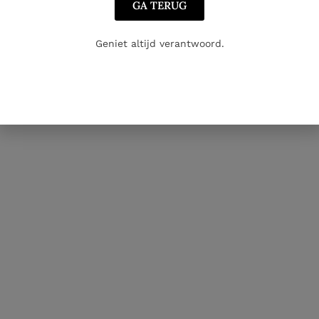
GA TERUG
mo’s in de toekomst ? Like de Facebook pagina Huis Aerts
Geniet altijd verantwoord.