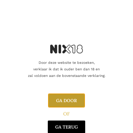
Inhoud
70cl
Alcoholpercentage
52%
Blend
Single Grain
Producent
Elixir Distillers
Door deze website te bezoeken,
Oorsprong
Schotland
verklaar ik dat ik ouder ben dan 18 en
zal voldoen aan de bovenstaande verklaring.
Gerelateerde producten
GA DOOR
OF
GA TERUG