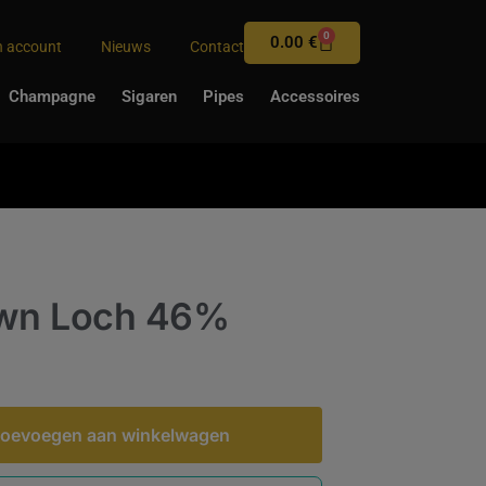
0
0.00
€
n account
Nieuws
Contact
Champagne
Sigaren
Pipes
Accessoires
wn Loch 46%
oevoegen aan winkelwagen