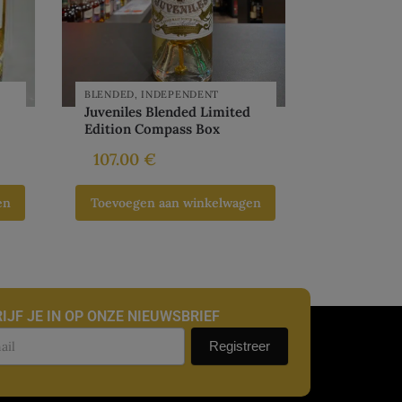
BLENDED
,
INDEPENDENT
Juveniles Blended Limited
Edition Compass Box
107.00
€
en
Toevoegen aan winkelwagen
IJF JE IN OP ONZE NIEUWSBRIEF
uwsbrief
Registreer