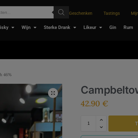
Geschenken
Tastings
Mij
isky
Wijn
Sterke Drank
Likeur
Gin
Rum
h 46%
Campbelto
42.90
€
T