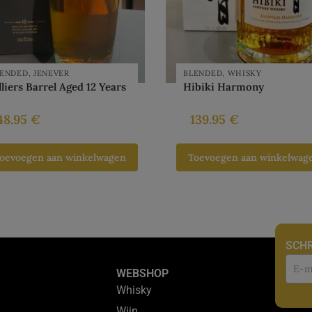
LENDED
,
JENEVER
BLENDED
,
WHISKY
lliers Barrel Aged 12 Years
Hibiki Harmony
48.95
€
139.95
€
oevoegen aan winkelwagen
Toevoegen aan winkelwag
SCHR
Nie
WEBSHOP
Whisky
Wijn