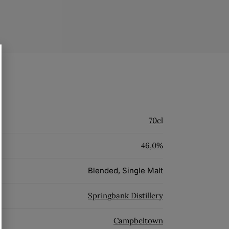
70cl
46,0%
Blended, Single Malt
Springbank Distillery
Campbeltown