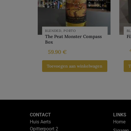
BLENDED
,
PORTO
B
The Peat Monster Compass
Fi
Box
59.90
€
Toevoegen aan winkelwagen
T
CONTACT
LINKS
Huis Aerts
Home
Opitterpoort 2
Sigaren