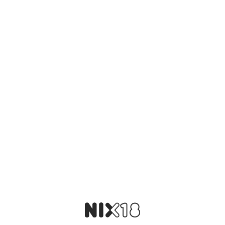
samen. De afdronk van de Caol Ila 12 is lang en aangenaam
rokerig met hierbij een licht zuurtje.
Toevoegen aan winkelwagen
Vind je dat dit product perfect is voor een
vriend of een geliefde? U kunt voor dit
artikel een cadeaukaart kopen!
Dit product als cadeau doen
Nog maar 1 op voorraad!
Aanvullende informatie