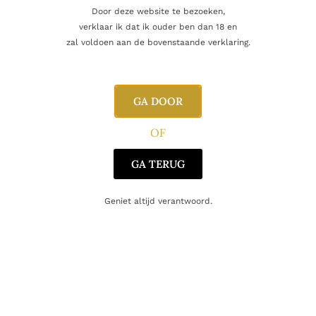
Door deze website te bezoeken,
verklaar ik dat ik ouder ben dan 18 en
zal voldoen aan de bovenstaande verklaring.
Inhoud
70cl
Alcoholpercentage
43,0%
GA DOOR
Blend
Single Malt
OF
Producent
Caol Ila Distillery
GA TERUG
Regio
Islay
Geniet altijd verantwoord.
Oorsprong
Schotland
Gerelateerde producten