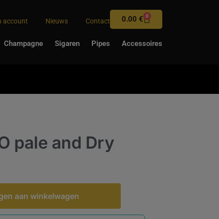
0
0.00
€
n account
Nieuws
Contact
Champagne
Sigaren
Pipes
Accessoires
O pale and Dry
gen aan winkelwagen