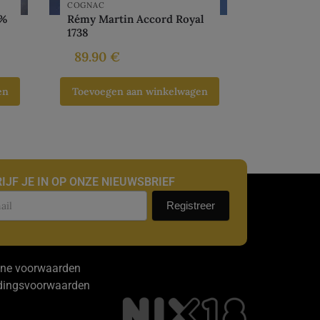
COGNAC
0%
Rémy Martin Accord Royal
1738
89.90
€
en
Toevoegen aan winkelwagen
IJF JE IN OP ONZE NIEUWSBRIEF
uwsbrief
Registreer
ne voorwaarden
dingsvoorwaarden