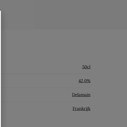
50cl
42,0%
Delamain
Frankrijk