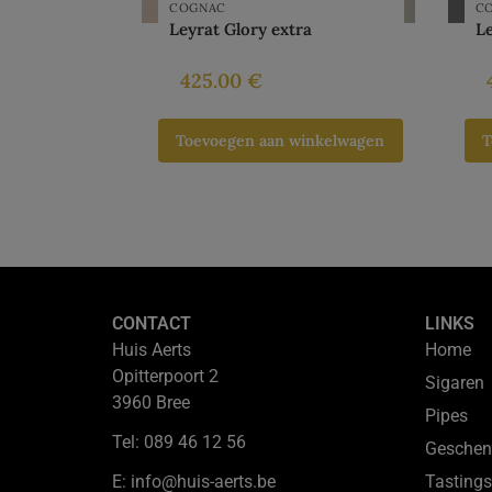
COGNAC
C
Leyrat Glory extra
Le
425.00
€
Toevoegen aan winkelwagen
T
CONTACT
LINKS
Huis Aerts
Home
Opitterpoort 2
Sigaren
3960 Bree
Pipes
Tel: 089 46 12 56
Geschen
E: info@huis-aerts.be
Tastings