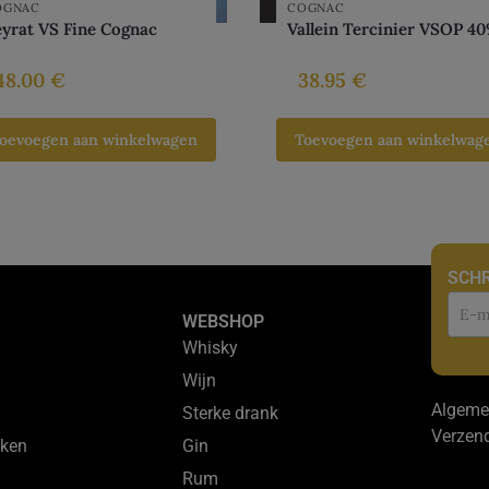
OGNAC
COGNAC
yrat VS Fine Cognac
Vallein Tercinier VSOP 4
48.00
€
38.95
€
oevoegen aan winkelwagen
Toevoegen aan winkelwag
SCHR
Nie
WEBSHOP
Whisky
Wijn
Algeme
Sterke drank
Verzen
ken
Gin
Rum