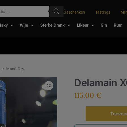
Geschenken
Tastings
Mij
isky
Wijn
Sterke Drank
Likeur
Gin
Rum
 pale and Dry
Delamain X
115.00
€
Toevoe