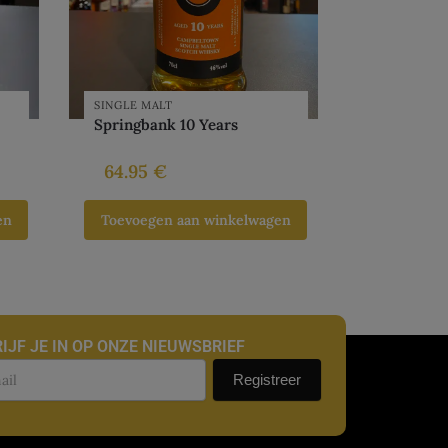
SINGLE MALT
Springbank 10 Years
64.95
€
en
Toevoegen aan winkelwagen
IJF JE IN OP ONZE NIEUWSBRIEF
uwsbrief
Registreer