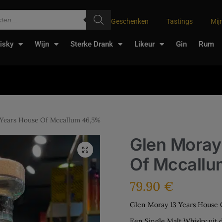
Geschenken
Tastings
Mij
isky
Wijn
Sterke Drank
Likeur
Gin
Rum
 Years House Of Mccallum 46,5%
Glen Moray
Of Mccall
79.90
€
Glen Moray 13 Years House
Een Single Malt Whisky uit 