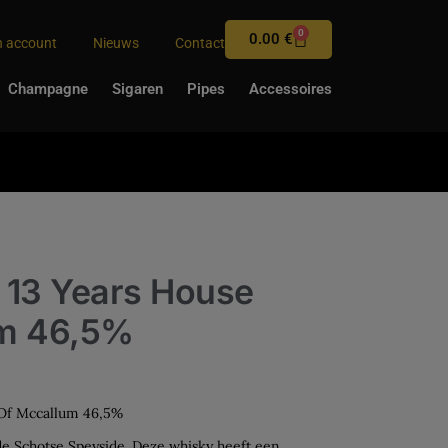
0
0.00
€
n account
Nieuws
Contact
Champagne
Sigaren
Pipes
Accessoires
 13 Years House
um 46,5%
 Of Mccallum 46,5%
de Schotse Speyside. Deze whisky heeft een