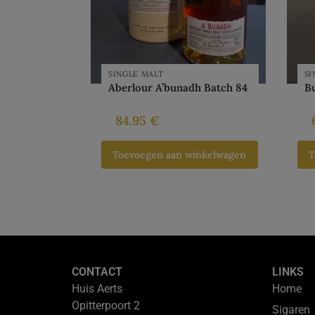
SINGLE MALT
SI
Aberlour A’bunadh Batch 84
B
84.95
€
Toevoegen aan winkelwagen
T
CONTACT
LINKS
Huis Aerts
Home
Opitterpoort 2
Sigaren