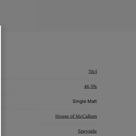
70cl
46,5%
Single Malt
House of McCallum
Speyside