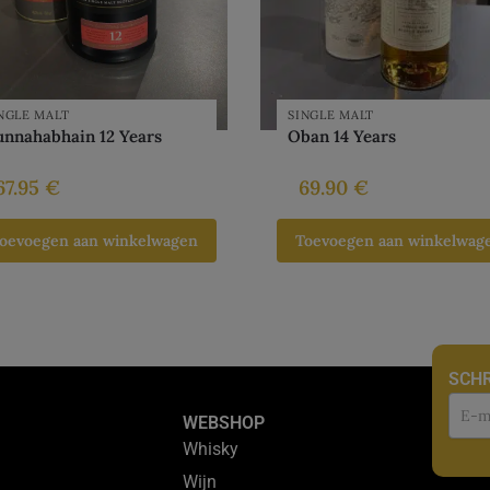
NGLE MALT
SINGLE MALT
unnahabhain 12 Years
Oban 14 Years
67.95
€
69.90
€
oevoegen aan winkelwagen
Toevoegen aan winkelwag
SCHR
Nie
WEBSHOP
Whisky
Wijn