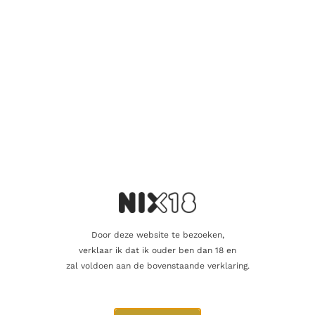
Nog maar 1 op voorraad!
Aanvullende informatie
Inhoud
70cl
Alcoholpercentage
53,6%
Blend
Single Malt
Door deze website te bezoeken,
verklaar ik dat ik ouder ben dan 18 en
Campbeltown Whisky Company
zal voldoen aan de bovenstaande verklaring.
Producent
ltd.
Regio
Speyside