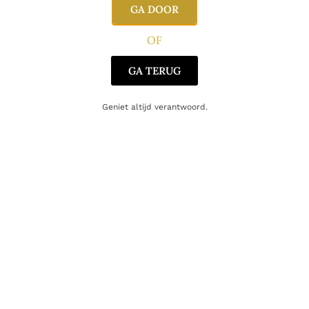
GA DOOR
Oorsprong
Schotland
OF
GA TERUG
Gerelateerde producten
Geniet altijd verantwoord.