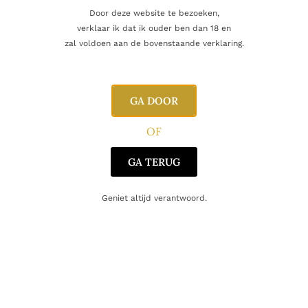
Door deze website te bezoeken,
verklaar ik dat ik ouder ben dan 18 en
Inhoud
70cl
zal voldoen aan de bovenstaande verklaring.
Alcoholpercentage
59,0%
GA DOOR
Blend
Single Malt
OF
Glenallachie Distillers Co.
Producent
Limited
GA TERUG
Regio
Speyside
Geniet altijd verantwoord.
Oorsprong
Schotland
Gerelateerde producten