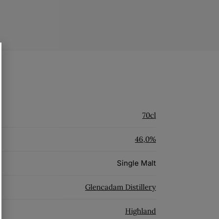
70cl
46,0%
Single Malt
Glencadam Distillery
Highland