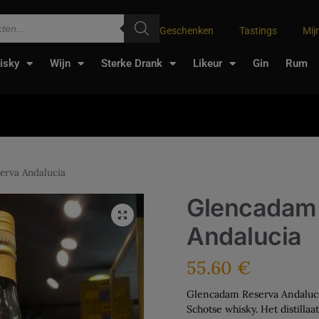
Geschenken
Tastings
Mij
isky
Wijn
Sterke Drank
Likeur
Gin
Rum
erva Andalucia
Glencadam
Andalucia
55.60
€
Glencadam Reserva Andaluci
Schotse whisky. Het distilla