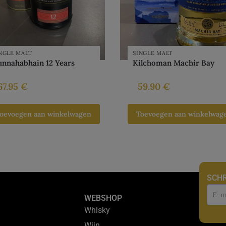
NGLE MALT
SINGLE MALT
unnahabhain 12 Years
Kilchoman Machir Bay
67.95
€
59.90
€
oevoegen aan winkelwagen
Toevoegen aan winkelwag
SCHR
Nie
WEBSHOP
Whisky
Wijn