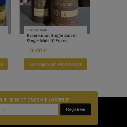
SINGLE MALT
Braeckman Single Barrel
Single Malt 10 Years
79.00
€
en
Toevoegen aan winkelwagen
IJF JE IN OP ONZE NIEUWSBRIEF
uwsbrief
Registreer