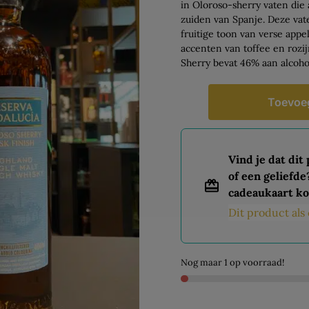
in Oloroso-sherry vaten die 
zuiden van Spanje. Deze vat
fruitige toon van verse app
accenten van toffee en roz
Sherry bevat 46% aan alcoho
Toevoe
Vind je dat dit
of een geliefde
cadeaukaart ko
Dit product al
Nog maar 1 op voorraad!