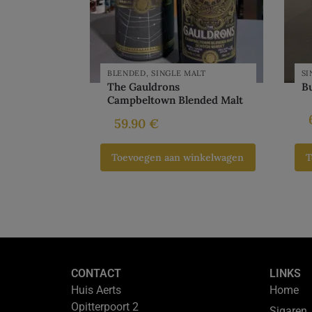
BLENDED
,
SINGLE MALT
SI
The Gauldrons
B
Campbeltown Blended Malt
59.90
€
Toevoegen aan winkelwagen
T
CONTACT
LINKS
Huis Aerts
Home
Opitterpoort 2
Sigaren