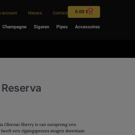
0
0.00
€
n account
Nieuws
Contact
Champagne
Sigaren
Pipes
Accessoires
 Reserva
a Oloroso Sherry is van oorsprong een
at heeft een rijpingsproces mogen doorstaan