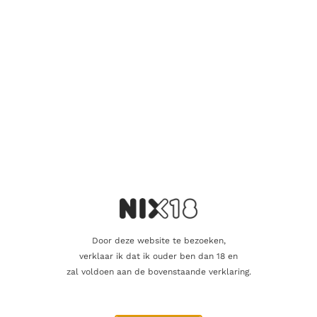
Al met al is Glendronach 15 Years Revival een zeer
gewaardeerde whisky onder liefhebbers van single malt
whisky’s vanwege zijn complexe smaakprofiel en lange
rijpingsperiode. Het is een whisky die zowel voor beginnende
als gevorderde whiskydrinkers een geweldige keuze kan zijn.
Aanvullende informatie
Inhoud
70cl
Alcoholpercentage
46,0%
Door deze website te bezoeken,
verklaar ik dat ik ouder ben dan 18 en
Blend
Single Malt
zal voldoen aan de bovenstaande verklaring.
Regio
Highland