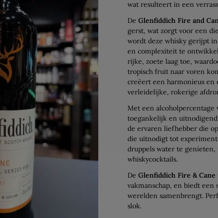
wat resulteert in een verras
De
Glenfiddich Fire and Ca
gerst, wat zorgt voor een d
wordt deze whisky gerijpt i
en complexiteit te ontwikkel
rijke, zoete laag toe, waard
tropisch fruit naar voren k
creëert een harmonieus en 
verleidelijke, rokerige afdro
Met een alcoholpercentage
toegankelijk en uitnodigend
de ervaren liefhebber die op
die uitnodigt tot experimen
druppels water te genieten,
whiskycocktails.
De
Glenfiddich Fire & Cane
vakmanschap, en biedt een 
werelden samenbrengt. Perfe
slok.