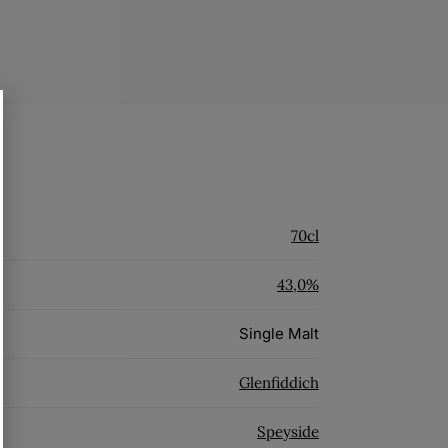
70cl
43,0%
Single Malt
Glenfiddich
Speyside