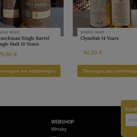
NGLE MALT
SINGLE MALT
aeckman Single Barrel
Clynelish 14 Years
ngle Malt 10 Years
62.50
€
79.00
€
oevoegen aan winkelwagen
Toevoegen aan winkelwag
SCHR
Nie
WEBSHOP
Whisky