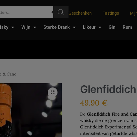
Geschenken
Tastings
Mij
isky
Wijn
Sterke Drank
Likeur
Gin
Rum
re & Cane
Glenfiddich
49.90
€
De
Glenfiddich Fire and Ca
whisky die de grenzen van s
Glenfiddich Experimental Se
intensiteit van geturfde wh