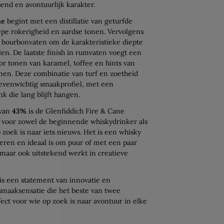
send en avontuurlijk karakter.
ne
begint met een distillatie van geturfde
iepe rokerigheid en aardse tonen. Vervolgens
n bourbonvaten om de karakteristieke diepte
en. De laatste finish in rumvaten voegt een
oor tonen van karamel, toffee en hints van
omen. Deze combinatie van turf en zoetheid
evenwichtig smaakprofiel, met een
nk die lang blijft hangen.
 van
43%
is de Glenfiddich Fire & Cane
 voor zowel de beginnende whiskydrinker als
 zoek is naar iets nieuws. Het is een whisky
teren en ideaal is om puur of met een paar
 maar ook uitstekend werkt in creatieve
is een statement van innovatie en
smaaksensatie die het beste van twee
ct voor wie op zoek is naar avontuur in elke