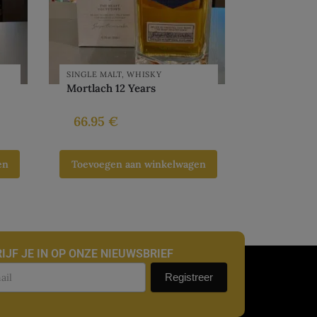
SINGLE MALT
,
WHISKY
Mortlach 12 Years
66.95
€
en
Toevoegen aan winkelwagen
IJF JE IN OP ONZE NIEUWSBRIEF
uwsbrief
Registreer