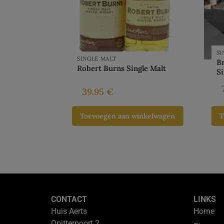
SI
SINGLE MALT
Br
Robert Burns Single Malt
Si
39.95
€
Toevoegen aan winkelwagen
T
CONTACT
LINKS
Huis Aerts
Home
Opitterpoort 2