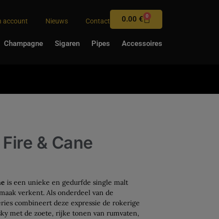
0
0.00
€
n account
Nieuws
Contact
Champagne
Sigaren
Pipes
Accessoires
 Fire & Cane
ne
is een unieke en gedurfde single malt
maak verkent. Als onderdeel van de
ries combineert deze expressie de rokerige
isky met de zoete, rijke tonen van rumvaten,