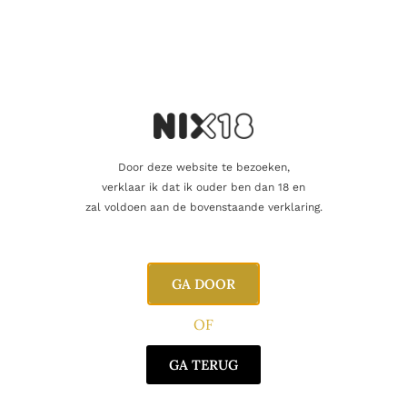
Alcoholpercentage
59,4%
Blend
Single Malt
Producent
Liquid Treasures
Regio
Speyside
Door deze website te bezoeken,
Oorsprong
Schotland
verklaar ik dat ik ouder ben dan 18 en
zal voldoen aan de bovenstaande verklaring.
Gerelateerde producten
GA DOOR
OF
GA TERUG