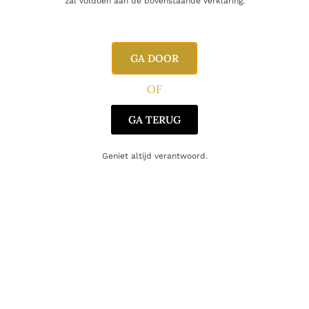
zal voldoen aan de bovenstaande verklaring.
Inhoud
75cl
GA DOOR
Alcoholpercentage
19,0%
OF
Producent
Graham's
GA TERUG
Oorsprong
Portugal
Geniet altijd verantwoord.
Gerelateerde producten