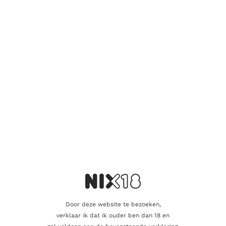
Beschikbaar via nabestelling
Toevoegen aan winkelwagen
Vind je dat dit product perfect is voor een
vriend of een geliefde? U kunt voor dit
artikel een cadeaukaart kopen!
Dit product als cadeau doen
Door deze website te bezoeken,
Aanvullende informatie
verklaar ik dat ik ouder ben dan 18 en