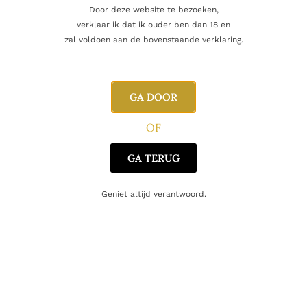
Door deze website te bezoeken,
verklaar ik dat ik ouder ben dan 18 en
zal voldoen aan de bovenstaande verklaring.
Aanvullende informatie
GA DOOR
Inhoud
70cl
OF
Alcoholpercentage
43,4%
GA TERUG
Producent
Hendrick's
Geniet altijd verantwoord.
Oorsprong
Schotland
Gerelateerde producten