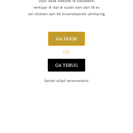
Door deze website te bezoeken,
verklaar ik dat ik ouder ben dan 18 en
zal voldoen aan de bovenstaande verklaring.
Inhoud
70cl
Alcoholpercentage
46,0%
GA DOOR
Blend
Single Malt
OF
Producent
WM Cadenhead
,
Jura
GA TERUG
Oorsprong
Schotland
Geniet altijd verantwoord.
Gerelateerde producten