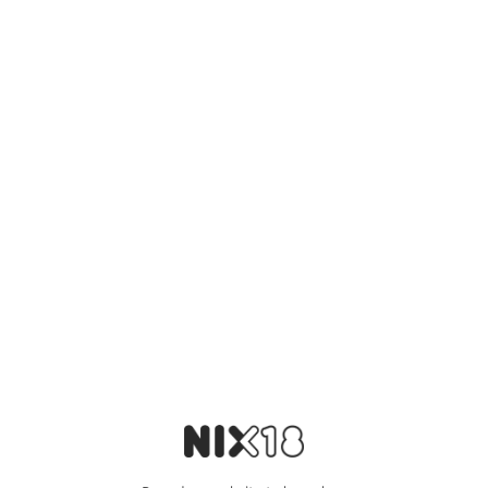
Age
12
Cask Type
Manzanilla Sherry
Country
Scotland
Distillery
Jura
Range
Original Collection
Spirit Region
Highland
Spirit Release
The Original Collection
Spirit Type
Single Malt Scotch Whisky
%Volume
46
Year Distilled
2009
Aanvullende informatie