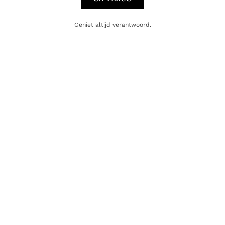
artikel een cadeaukaart kopen!
Dit product als cadeau doen
Geniet altijd verantwoord.
Nog maar 5 op voorraad!
Aanvullende informatie
Inhoud
75cl
Producent
Kakheti Company
Regio
Kakheti