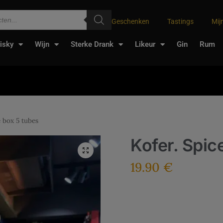
Geschenken
Tastings
Mij
isky
Wijn
Sterke Drank
Likeur
Gin
Rum
e box 5 tubes
Kofer. Spic
19.90
€