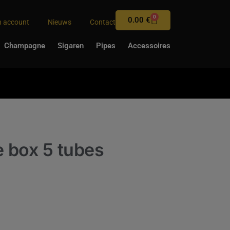
0
0.00
€
n account
Nieuws
Contact
Champagne
Sigaren
Pipes
Accessoires
e box 5 tubes