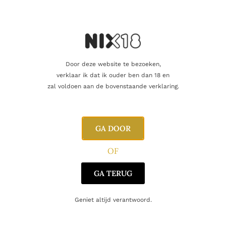
Vind je dat dit product perfect is voor een
vriend of een geliefde? U kunt voor dit
artikel een cadeaukaart kopen!
Dit product als cadeau doen
Door deze website te bezoeken,
verklaar ik dat ik ouder ben dan 18 en
zal voldoen aan de bovenstaande verklaring.
GA DOOR
Aanvullende informatie
OF
GA TERUG
Inhoud
75cl
Producent
Kvaszinger
Geniet altijd verantwoord.
Regio
Tokaj