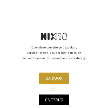
eiken vaten
, die traditioneel door La Rioja Alta zelf worden
gemaakt. Daarna volgt nog flesrijping in de kelders voordat hij
wordt vrijgegeven, waardoor de wijn zijn kenmerkende diepte
en verfijning krijgt.
Smaakprofiel & aroma’s
In de neus vind je rijpe kersen, zwarte bessen en pruimen,
aangevuld met vanille, cederhout, tabak en een vleugje cacao.
Door deze website te bezoeken,
In de mond is hij rond en elegant, met zijdezachte tannines,
verklaar ik dat ik ouder ben dan 18 en
frisse zuren en complexe lagen van rood fruit, specerijen en
zal voldoen aan de bovenstaande verklaring.
balsamico. De afdronk is lang, harmonieus en uitnodigend.
Wat maakt hem uniek
Klassieke Rioja blend van Tempranillo & Garnacha
GA DOOR
36 maanden vatrijping op Amerikaans eiken, gevolgd door
OF
flesrijping
GA TERUG
Wijnhuis La Rioja Alta: meer dan 130 jaar traditie