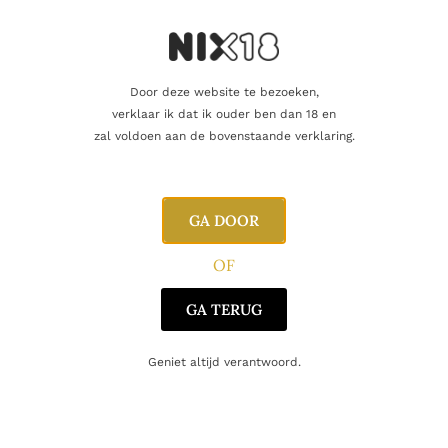
Producent
Le Creuset
Door deze website te bezoeken,
Gerelateerde producten
verklaar ik dat ik ouder ben dan 18 en
zal voldoen aan de bovenstaande verklaring.
GA DOOR
OF
GA TERUG
Geniet altijd verantwoord.