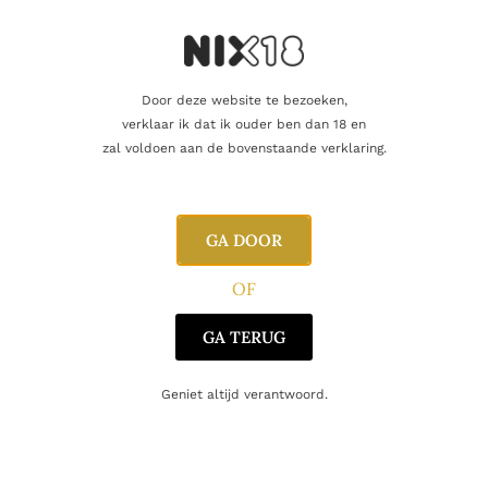
Producent
Le Creuset
Door deze website te bezoeken,
Gerelateerde producten
verklaar ik dat ik ouder ben dan 18 en
zal voldoen aan de bovenstaande verklaring.
GA DOOR
OF
GA TERUG
Geniet altijd verantwoord.