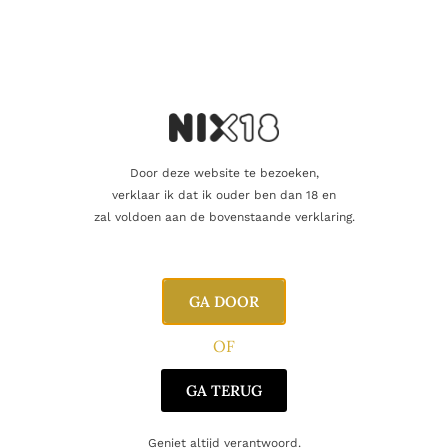
Blend
Single Malt
Producent
Infrequent Flyers
Regio
Highland
Door deze website te bezoeken,
Oorsprong
Schotland
verklaar ik dat ik ouder ben dan 18 en
zal voldoen aan de bovenstaande verklaring.
Gerelateerde producten
GA DOOR
OF
GA TERUG
Geniet altijd verantwoord.