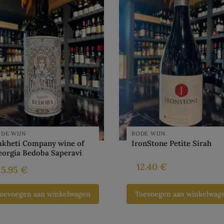
DE WIJN
RODE WIJN
akheti Company wine of
IronStone Petite Sirah
eorgia Bedoba Saperavi
12.40
€
15.95
€
oevoegen aan winkelwagen
Toevoegen aan winkelwag