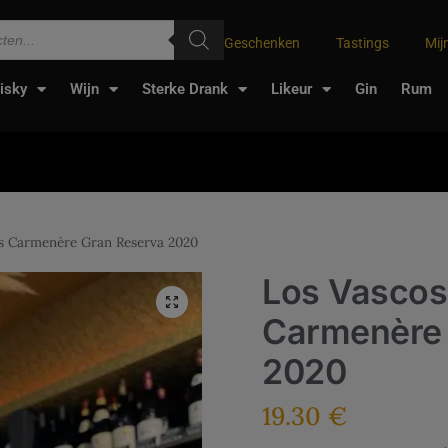
Geschenken
Tastings
Mij
isky
Wijn
Sterke Drank
Likeur
Gin
Rum
s Carmenère Gran Reserva 2020
Los Vasco
Carmenère 
2020
19.30
€