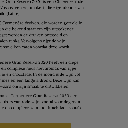
e Gran Reserva 2020 is een Chileense rode
Vascos, een wijnmakerij die eigendom is van
d (Lafite).
% Carmenère druiven, die worden geteeld in
gio die bekend staat om zijn uitstekende
ogst worden de druiven ontsteeld en
alen tanks. Vervolgens rijpt de wijn
anse eiken vaten voordat deze wordt
enère Gran Reserva 2020 heeft een diepe
e en complexe neus met aroma’s van rijpe
fie en chocolade. In de mond is de wijn vol
nnines en een lange afdronk. Deze wijn kan
waard om zijn smaak te ontwikkelen.
 Cromas Carmenère Gran Reserva 2020 een
hebbers van rode wijn, vooral voor degenen
olle en complexe wijn met krachtige aroma’s