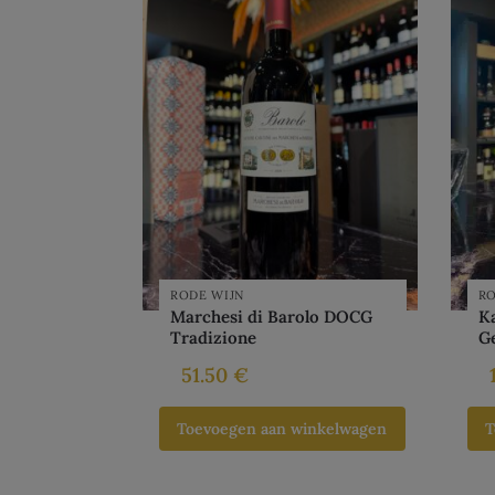
RODE WIJN
RO
Marchesi di Barolo DOCG
K
Tradizione
G
51.50
€
Toevoegen aan winkelwagen
T