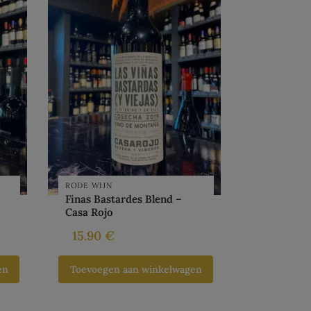
RODE WIJN
Finas Bastardes Blend –
Casa Rojo
15.90
€
en
Toevoegen aan winkelwagen