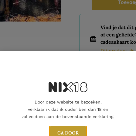
Toevoe
Vind je dat dit
of een geliefde
cadeaukaart ko
Dit product al
Nog maar 1 op voorraad!
Door deze website te bezoeken,
verklaar ik dat ik ouder ben dan 18 en
Aanvullende informatie
zal voldoen aan de bovenstaande verklaring.
GA DOOR