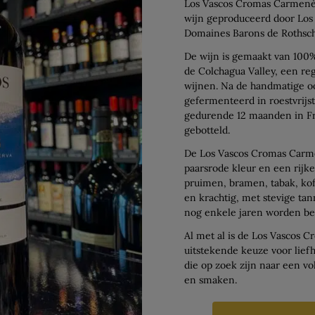
Los Vascos Cromas Carmenèr
wijn geproduceerd door Los 
Domaines Barons de Rothschil
De wijn is gemaakt van 100
de Colchagua Valley, een re
wijnen. Na de handmatige o
gefermenteerd in roestvrijst
gedurende 12 maanden in Fr
gebotteld.
De Los Vascos Cromas Carm
paarsrode kleur en een rijk
pruimen, bramen, tabak, kof
en krachtig, met stevige ta
nog enkele jaren worden be
Al met al is de Los Vascos
uitstekende keuze voor lief
die op zoek zijn naar een v
en smaken.