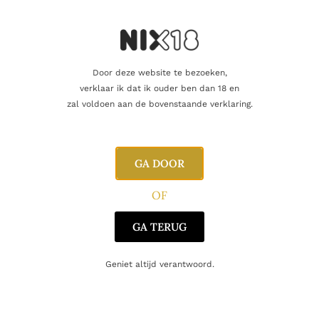
Oorsprong
Schotland
Gerelateerde producten
Door deze website te bezoeken,
verklaar ik dat ik ouder ben dan 18 en
zal voldoen aan de bovenstaande verklaring.
GA DOOR
OF
GA TERUG
Geniet altijd verantwoord.