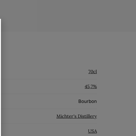
70cl
45,7%
Bourbon
Michter's Distillery
USA