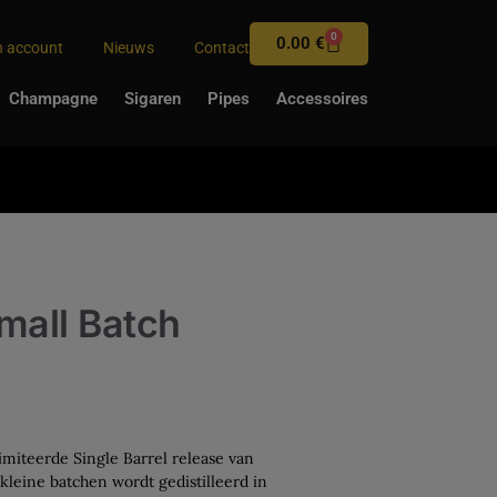
0
0.00
€
n account
Nieuws
Contact
Champagne
Sigaren
Pipes
Accessoires
mall Batch
imiteerde Single Barrel release van
kleine batchen wordt gedistilleerd in