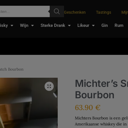
Geschenken
Tastings
Mij
isky
Wijn
Sterke Drank
Likeur
Gin
Rum
Batch Bourbon
Michter’s S
Bourbon
63.90
€
Michters Bourbon is een gel
Amerikaanse whiskey die in 