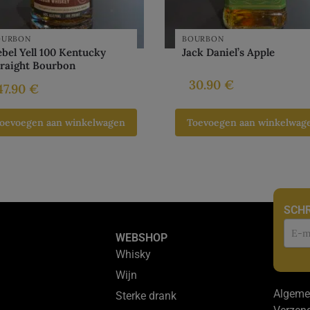
OURBON
BOURBON
bel Yell 100 Kentucky
Jack Daniel’s Apple
traight Bourbon
30.90
€
47.90
€
oevoegen aan winkelwagen
Toevoegen aan winkelwag
SCHR
Nie
WEBSHOP
Whisky
Wijn
Algeme
Sterke drank