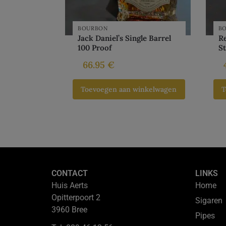
BOURBON
B
Jack Daniel’s Single Barrel
Re
100 Proof
S
66.95
€
Toevoegen aan winkelwagen
T
CONTACT
LINKS
Huis Aerts
Home
Opitterpoort 2
Sigaren
3960 Bree
Pipes