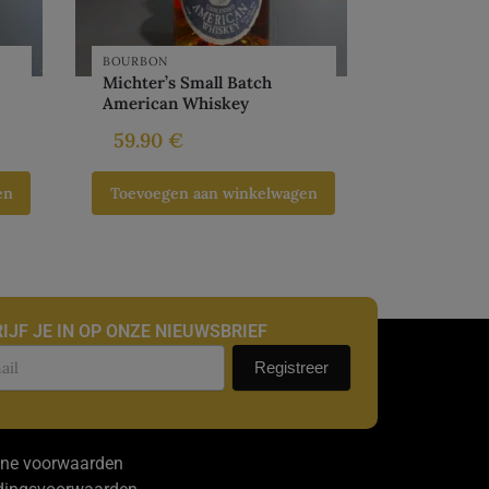
BOURBON
Michter’s Small Batch
American Whiskey
59.90
€
en
Toevoegen aan winkelwagen
IJF JE IN OP ONZE NIEUWSBRIEF
uwsbrief
Registreer
ne voorwaarden