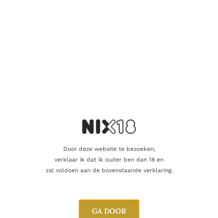
Nog maar 3 op voorraad!
Aanvullende informatie
Inhoud
70cl
Alcoholpercentage
55,2%
Door deze website te bezoeken,
Blend
Single Malt
verklaar ik dat ik ouder ben dan 18 en
zal voldoen aan de bovenstaande verklaring.
Campbeltown Whisky Company
Producent
ltd.
GA DOOR
Oorsprong
Israel