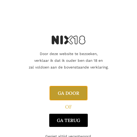
Blend
Single Malt
Producent
Mortlach Distillery
Regio
Speyside
Door deze website te bezoeken,
Oorsprong
Schotland
verklaar ik dat ik ouder ben dan 18 en
zal voldoen aan de bovenstaande verklaring.
Gerelateerde producten
GA DOOR
OF
GA TERUG
Geniet altijd verantwoord.