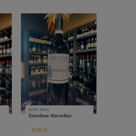
RODE WIJN
Ensedune Marsellan
9.90
€