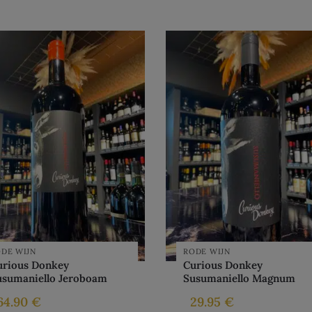
DE WIJN
RODE WIJN
urious Donkey
Curious Donkey
usumaniello Jeroboam
Susumaniello Magnum
64.90
€
29.95
€