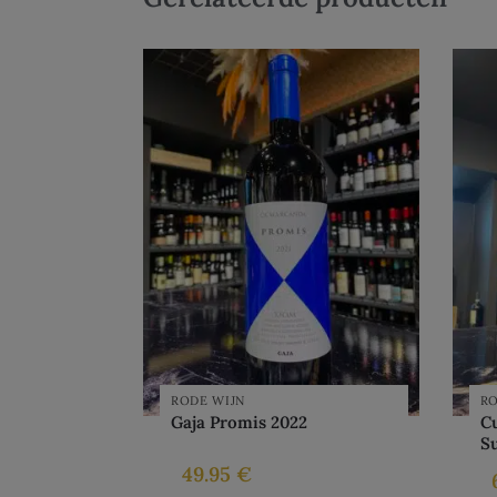
RODE WIJN
RO
Gaja Promis 2022
C
S
49.95
€