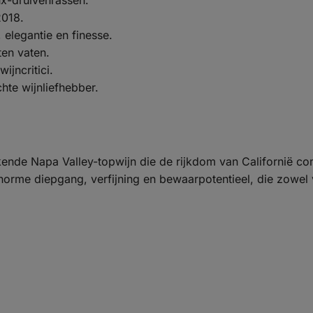
ux-druivenrassen.
2018.
elegantie en finesse.
ten vaten.
jncritici.
hte wijnliefhebber.
kende Napa Valley-topwijn die de rijkdom van Californië co
norme diepgang, verfijning en bewaarpotentieel, die zowel 