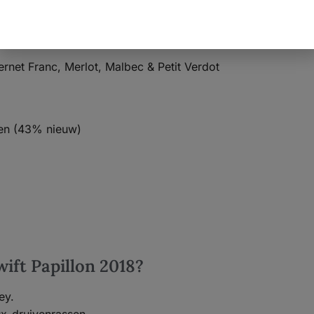
net Franc, Merlot, Malbec & Petit Verdot
en (43% nieuw)
ift Papillon 2018?
ey.