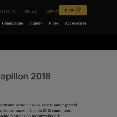
0
0.00
€
n account
Nieuws
Contact
Champagne
Sigaren
Pipes
Accessoires
Papillon 2018
ordeaux-blend uit Napa Valley, samengesteld
ux-druivenrassen. Papillon 2018 combineert
lzachte tannines en indrukwekkende