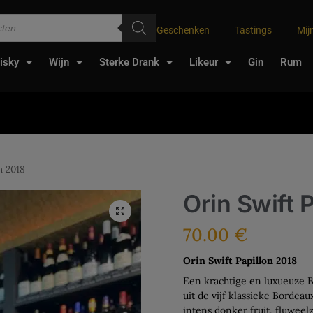
Geschenken
Tastings
Mij
isky
Wijn
Sterke Drank
Likeur
Gin
Rum
n 2018
Orin Swift 
70.00
€
Orin Swift Papillon 2018
Een krachtige en luxueuze B
uit de vijf klassieke Bordea
intens donker fruit, fluwee