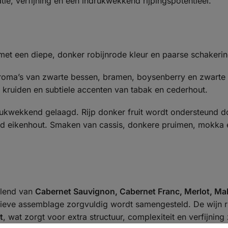
ie, verfijning en een indrukwekkend rijpingspotentieel.
h met een diepe, donker robijnrode kleur en paarse schakeri
t aroma’s van zwarte bessen, bramen, boysenberry en zwarte
 kruiden en subtiele accenten van tabak en cederhout.
drukwekkend gelaagd. Rijp donker fruit wordt ondersteund d
erd eikenhout. Smaken van cassis, donkere pruimen, mokka 
blend van
Cabernet Sauvignon, Cabernet Franc, Merlot, Mal
itieve assemblage zorgvuldig wordt samengesteld. De wijn r
t
, wat zorgt voor extra structuur, complexiteit en verfijning