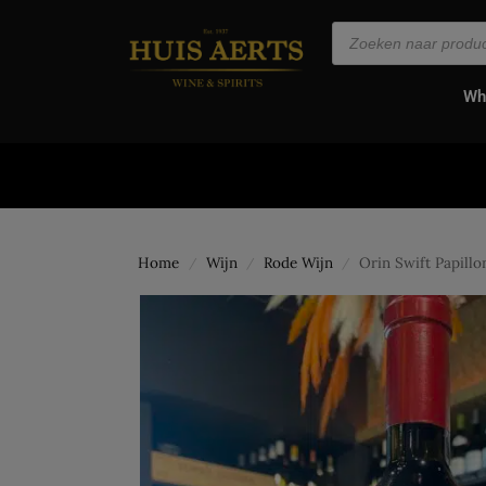
de
inhoud
Wh
Home
Wijn
Rode Wijn
Orin Swift Papillo
/
/
/