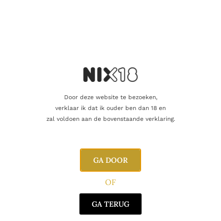
Inhoud
70cl
Alcoholpercentage
57,0%
Blend
Single Malt
Producent
Ronin Whisky Company
Door deze website te bezoeken,
Oorsprong
Schotland
verklaar ik dat ik ouder ben dan 18 en
zal voldoen aan de bovenstaande verklaring.
Gerelateerde producten
GA DOOR
OF
GA TERUG