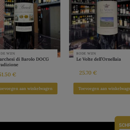
DE WIJN
RODE WIJN
archesi di Barolo DOCG
Le Volte dell’Ornellaia
radizione
25.70
€
51.50
€
oevoegen aan winkelwagen
Toevoegen aan winkelwag
SCHR