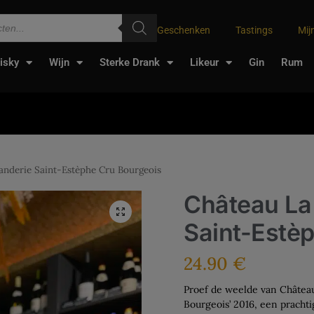
Geschenken
Tastings
Mij
isky
Wijn
Sterke Drank
Likeur
Gin
Rum
nderie Saint-Estèphe Cru Bourgeois
Château L
Saint-Estè
24.90
€
Proef de weelde van Châtea
Bourgeois’ 2016, een prachti