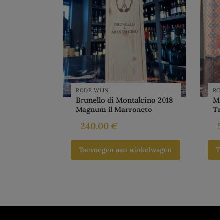
RODE WIJN
RO
Brunello di Montalcino 2018
M
Magnum il Marroneto
T
240.00
€
Toevoegen aan winkelwagen
T