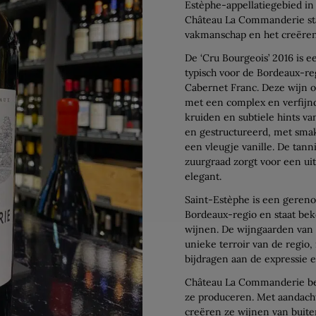
Estèphe-appellatiegebied in
Château La Commanderie sta
vakmanschap en het creëren 
De ‘Cru Bourgeois’ 2016 is e
typisch voor de Bordeaux-re
Cabernet Franc. Deze wijn o
met een complex en verfijnd
kruiden en subtiele hints va
en gestructureerd, met sma
een vleugje vanille. De tanni
zuurgraad zorgt voor een ui
elegant.
Saint-Estèphe is een geren
Bordeaux-regio en staat be
wijnen. De wijngaarden van
unieke terroir van de regio
bijdragen aan de expressie e
Château La Commanderie beli
ze produceren. Met aandacht 
creëren ze wijnen van buit