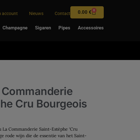
0
0.00
€
n account
Nieuws
Contact
Champagne
Sigaren
Pipes
Accessoires
a Commanderie
phe Cru Bourgeois
u La Commanderie Saint-Estèphe ‘Cru
ge rode wijn die de essentie van het Saint-