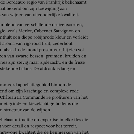
 de Bordeaux-regio van Frankrijk belichaamt.
at bekend om zijn toewijding aan
van wijnen van uitzonderlijke kwaliteit.
en blend van verschillende druivensoorten,
gio, zoals Merlot, Cabernet Sauvignon en
nthult een diepe robijnrode kleur en verleidt
 aroma van rijp rood fruit, cederhout,
n tabak. In de mond presenteert hij zich vol
ken van zwarte bessen, pruimen, kruiden en
nes zijn stevig maar zijdezacht, en de frisse
tstekende balans. De afdronk is lang en
ommeerd appellatiegebied binnen de
kend om zijn krachtige en complexe rode
 Château La Commanderie profiteren van het
, met grind- en kiezelachtige bodems die
n structuur van de wijnen.
chaamt traditie en expertise in elke fles die
voor detail en respect voor het terroir,
engewone kwaliteit die de kenmerken van het