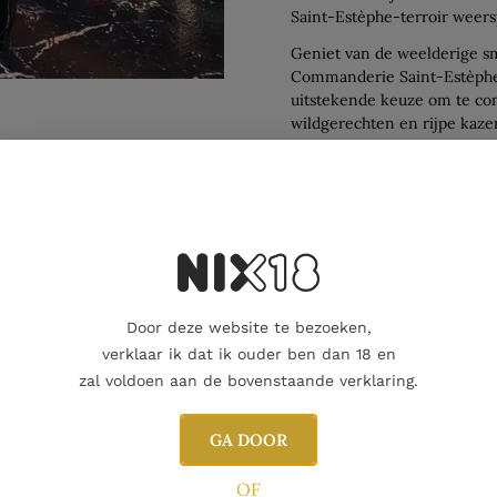
Saint-Estèphe-terroir weers
Geniet van de weelderige s
Commanderie Saint-Estèphe 
uitstekende keuze om te com
wildgerechten en rijpe kaze
elegantie van deze prachtig
Aanvullende informatie
Door deze website te bezoeken,
verklaar ik dat ik ouder ben dan 18 en
zal voldoen aan de bovenstaande verklaring.
GA DOOR
OF