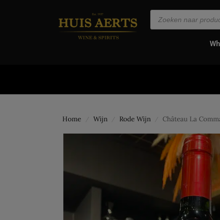
de
inhoud
Wh
Home
Wijn
Rode Wijn
Château La Comma
/
/
/