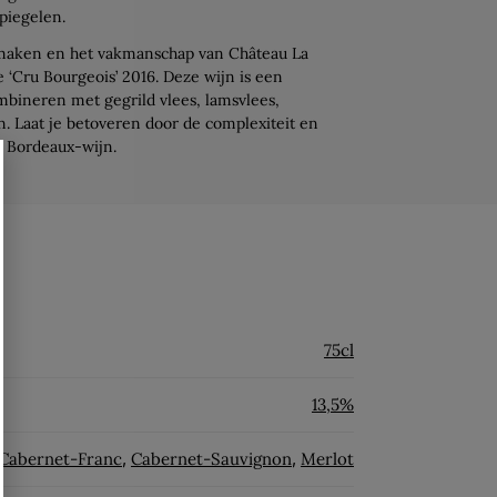
piegelen.
maken en het vakmanschap van Château La
‘Cru Bourgeois’ 2016. Deze wijn is een
bineren met gegrild vlees, lamsvlees,
n. Laat je betoveren door de complexiteit en
e Bordeaux-wijn.
75cl
13,5%
Cabernet-Franc
,
Cabernet-Sauvignon
,
Merlot