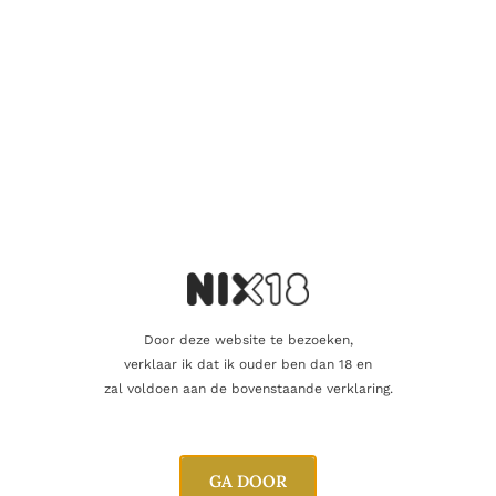
synthetische chemicaliën worden gebruikt bij de teelt van de
druiven, wat bijdraagt aan de duurzaamheid van de wijn en de
gezondheid van de consumenten. Secret of Pink Tête de Cuvée
Rosé BIO is een uitstekende keuze als aperitief of als
begeleider van lichte maaltijden zoals salades, gegrilde vis en
gevogelte.
Aanvullende informatie
Inhoud
300cl
Door deze website te bezoeken,
verklaar ik dat ik ouder ben dan 18 en
Producent
Château La Gordonne
zal voldoen aan de bovenstaande verklaring.
Regio
Provence
GA DOOR
Oorsprong
Frankrijk