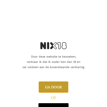
Aanvullende informatie
Inhoud
70cl
Alcoholpercentage
46,0%
Blend
Single Malt
Door deze website te bezoeken,
Producent
Teeling Whiskey Co.
verklaar ik dat ik ouder ben dan 18 en
zal voldoen aan de bovenstaande verklaring.
Oorsprong
Ierland
GA DOOR
Gerelateerde producten
OF