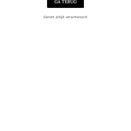
GA TERUG
Geniet altijd verantwoord.
SINGLE MALT
SINGLE MALT
Oban 14 Yea
Robert Burns Single Malt