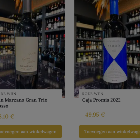
DE WIJN
RODE WIJN
an Marzano Gran Trio
Gaja Promis 2022
osso
49.95
€
8.10
€
oevoegen aan winkelwagen
Toevoegen aan winkelwag