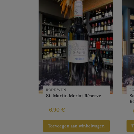
RODE WIJN
RO
St. Martin Merlot Réserve
S
R
6.90
€
Toevoegen aan winkelwagen
T