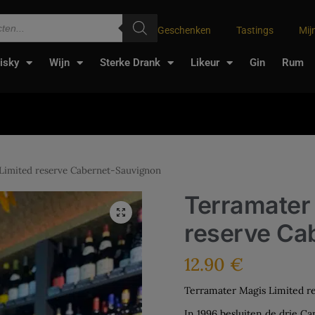
Geschenken
Tastings
Mij
isky
Wijn
Sterke Drank
Likeur
Gin
Rum
Limited reserve Cabernet-Sauvignon
Terramater
reserve Ca
12.90
€
Terramater Magis Limited r
In 1996 besluiten de drie C