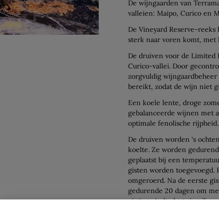
De wijngaarden van Terramat
valleien: Maipo, Curico en M
De Vineyard Reserve-reeks be
sterk naar voren komt, met 
De druiven voor de Limited
Curico-vallei. Door gecontro
zorgvuldig wijngaardbeheer 
bereikt, zodat de wijn niet 
Een koele lente, droge zome
gebalanceerde wijnen met a
optimale fenolische rijpheid.
De druiven worden ‘s ochte
koelte. Ze worden gedurende
geplaatst bij een temperatuu
gisten worden toegevoegd. H
omgeroerd. Na de eerste gis
gedurende 20 dagen om meer 
gisting vindt plaats in eike
maanden in Franse eiken vat