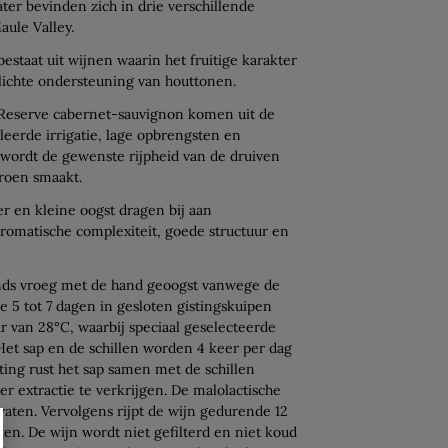
er bevinden zich in drie verschillende
aule Valley.
staat uit wijnen waarin het fruitige karakter
lichte ondersteuning van houttonen.
 Reserve cabernet-sauvignon komen uit de
leerde irrigatie, lage opbrengsten en
wordt de gewenste rijpheid van de druiven
groen smaakt.
r en kleine oogst dragen bij aan
romatische complexiteit, goede structuur en
nds vroeg met de hand geoogst vanwege de
 5 tot 7 dagen in gesloten gistingskuipen
r van 28°C, waarbij speciaal geselecteerde
et sap en de schillen worden 4 keer per dag
ting rust het sap samen met de schillen
extractie te verkrijgen. De malolactische
n vaten. Vervolgens rijpt de wijn gedurende 12
en. De wijn wordt niet gefilterd en niet koud