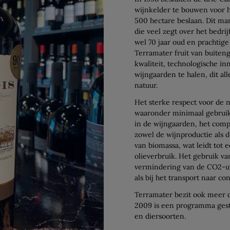
wijnkelder te bouwen voor 
500 hectare beslaan. Dit ma
die veel zegt over het bedrij
wel 70 jaar oud en prachtige
Terramater fruit van buiten
kwaliteit, technologische in
wijngaarden te halen, dit a
natuur.
Het sterke respect voor de na
waaronder minimaal gebruik 
in de wijngaarden, het comp
zowel de wijnproductie als de
van biomassa, wat leidt tot 
olieverbruik. Het gebruik van
vermindering van de CO2-uit
als bij het transport naar c
Terramater bezit ook meer 
2009 is een programma gest
en diersoorten.