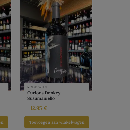
RODE WIJN
Curious Donkey
Susumaniello
12.95
€
en
Toevoegen aan winkelwagen