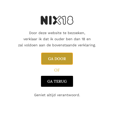
gestabiliseerd om geen smaak
enig bezinksel in de fles.
Beschikbaar via nab
Door deze website te bezoeken,
T
verklaar ik dat ik ouder ben dan 18 en
zal voldoen aan de bovenstaande verklaring.
Vind je dat dit
GA DOOR
of een geliefde
cadeaukaart ko
OF
Dit product al
GA TERUG
Geniet altijd verantwoord.
Aanvullende informatie