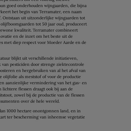
hun goed onderhouden wijngaarden, die bijna
rkeert het begin van Terramater, een naam
f. Ontstaan uit uitzonderlijke wijngaarden tot
 olijfboomgaarden tot 50 jaar oud, produceert
gewone kwaliteit. Terramater combineert
novatie en de inzet om het beste uit de
lles met diep respect voor Moeder Aarde en de
tuur blijkt uit verschillende initiatieven,
van pesticiden door strenge ziektecontrole
osteren en hergebruiken van al het afval van
 olijfolie als meststof of voor de productie
een aanzienlijke vermindering van het gas- en
 lichtere flessen draagt ook bij aan de
stoot, zowel bij de productie van de flessen
onsumenten over de hele wereld.
dan 1000 hectare onontgonnen land, en in
art ter bescherming van inheemse vegetatie