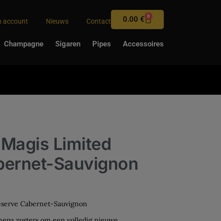
0
0.00
€
n account
Nieuws
Contact
Champagne
Sigaren
Pipes
Accessoires
 Magis Limited
bernet-Sauvignon
eserve Cabernet-Sauvignon
anepa zusters om een volledig nieuwe